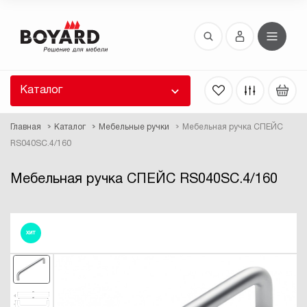
Восстановление пароля
 забыли пароль, введите E-Mail. Контрольная
 для смены пароля, а также ваши регистрационные
 будут высланы вам по E-Mail.
Каталог
ть ссылку для восстановления
Главная
Каталог
Мебельные ручки
Мебельная ручка СПЕЙС
RS040SC.4/160
Мебельная ручка СПЕЙС RS040SC.4/160
ХИТ
Выслать