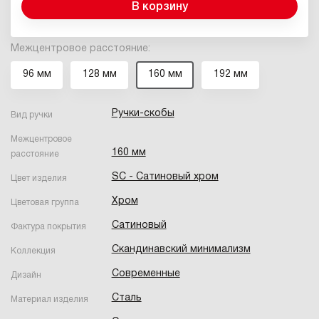
В корзину
Межцентровое расстояние:
96 мм
128 мм
160 мм
192 мм
Ручки-скобы
Вид ручки
Межцентровое
160 мм
расстояние
SC - Сатиновый хром
Цвет изделия
Хром
Цветовая группа
Сатиновый
Фактура покрытия
Скандинавский минимализм
Коллекция
Современные
Дизайн
Сталь
Материал изделия