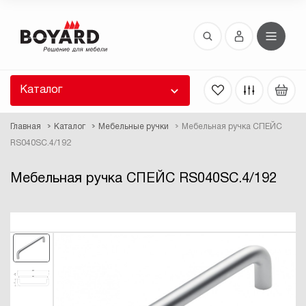
Восстановление пароля
 забыли пароль, введите E-Mail. Контрольная
 для смены пароля, а также ваши регистрационные
 будут высланы вам по E-Mail.
Каталог
ть ссылку для восстановления
Главная
Каталог
Мебельные ручки
Мебельная ручка СПЕЙС
RS040SC.4/192
Мебельная ручка СПЕЙС RS040SC.4/192
Выслать