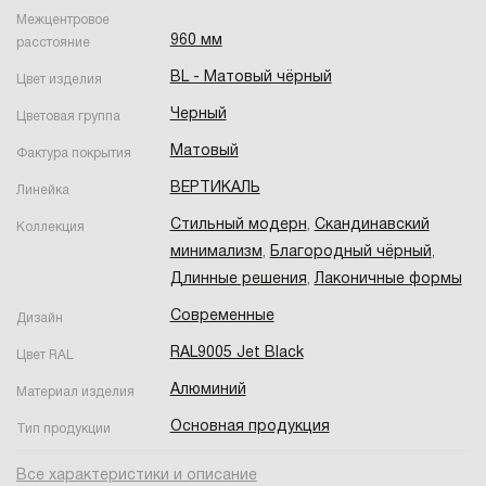
Межцентровое
960 мм
расстояние
BL - Матовый чёрный
Цвет изделия
Черный
Цветовая группа
Матовый
Фактура покрытия
ВЕРТИКАЛЬ
Линейка
Стильный модерн
,
Скандинавский
Коллекция
минимализм
,
Благородный чёрный
,
Длинные решения
,
Лаконичные формы
Современные
Дизайн
RAL9005 Jet Black
Цвет RAL
Алюминий
Материал изделия
Основная продукция
Тип продукции
Все характеристики и описание