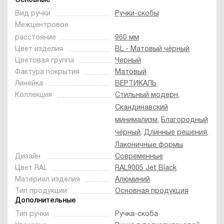
Основные
Вид ручки
Ручки-скобы
Межцентровое
расстояние
960 мм
Цвет изделия
BL - Матовый чёрный
Цветовая группа
Черный
Фактура покрытия
Матовый
Линейка
ВЕРТИКАЛЬ
Коллекция
Стильный модерн
,
Скандинавский
минимализм
,
Благородный
чёрный
,
Длинные решения
,
Лаконичные формы
Дизайн
Современные
Цвет RAL
RAL9005 Jet Black
Материал изделия
Алюминий
Тип продукции
Основная продукция
Дополнительные
Тип ручки
Ручка-скоба