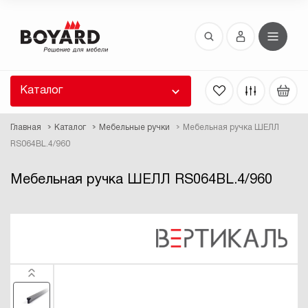
Восстановление пароля
 забыли пароль, введите E-Mail. Контрольная
 для смены пароля, а также ваши регистрационные
 будут высланы вам по E-Mail.
Каталог
ть ссылку для восстановления
Главная
Каталог
Мебельные ручки
Мебельная ручка ШЕЛЛ
RS064BL.4/960
Мебельная ручка ШЕЛЛ RS064BL.4/960
Выслать