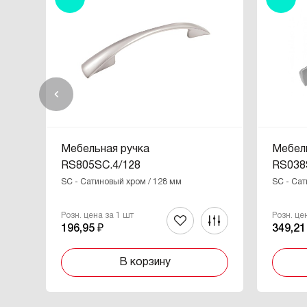
Мебельная ручка
Мебел
RS805SC.4/128
RS038
SC - Сатиновый хром / 128 мм
SC - Сат
Розн. цена за 1 шт
Розн. це
196,95 ₽
349,21
В корзину