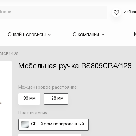
Избра
Если вы за
Онлайн-сервисы
О компании
для смены 
будут высла
05CP.4/128
Выслать 
Мебельная ручка RS805CP.4/128
E-mail
Межцентровое расстояние:
96 мм
128 мм
Цвет изделия:
CP - Хром полированный