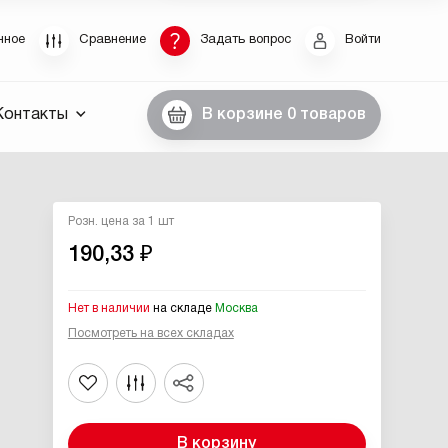
Восстановление пароля
нное
Сравнение
Задать вопрос
Войти
были пароль, введите E-Mail. Контрольная строка
Контакты
В корзине
0 товаров
пароля, а также ваши регистрационные данные,
ны вам по E-Mail.
ссылку для восстановления
Розн. цена за 1 шт
190,33 ₽
Нет в наличии
на складе
Москва
Посмотреть на всех складах
Выслать
В корзину