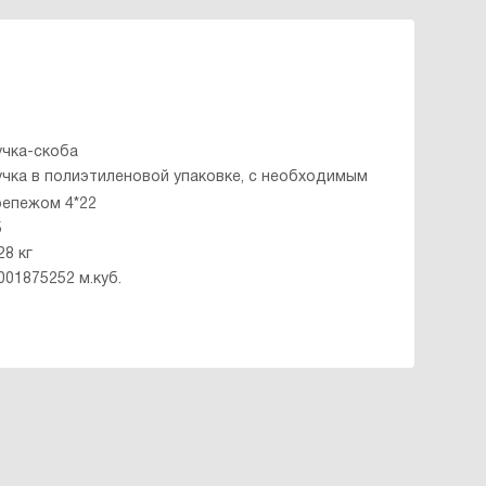
учка-скоба
учка в полиэтиленовой упаковке, с необходимым
репежом 4*22
5
28 кг
001875252 м.куб.