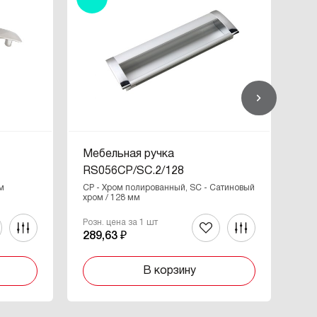
Мебельная ручка
Ме
RS056CP/SC.2/128
RS
м
CP - Хром полированный, SC - Сатиновый
CP 
хром / 128 мм
Розн. цена за 1 шт
Роз
289,63 ₽
28
В корзину