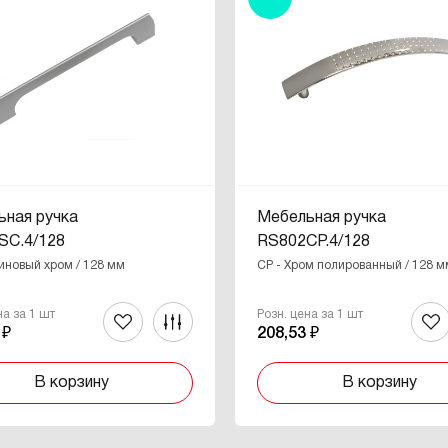
ьная ручка
Мебельная ручка
SC.4/128
RS802CP.4/128
иновый хром / 128 мм
CP - Хром полированный / 128 м
на за 1 шт
Розн. цена за 1 шт
 ₽
208,53 ₽
В корзину
В корзину