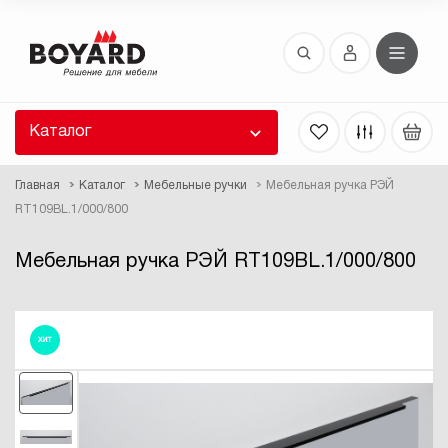
Восстановление пароля
 забыли пароль, введите E-Mail. Контрольная
 для смены пароля, а также ваши регистрационные
 будут высланы вам по E-Mail.
Каталог
ть ссылку для восстановления
Главная
Каталог
Мебельные ручки
Мебельная ручка РЭЙ
RT109BL.1/000/800
Мебельная ручка РЭЙ RT109BL.1/000/800
ХИТ
Выслать