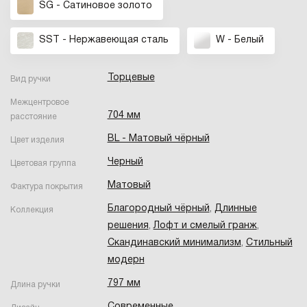
SG - Сатиновое золото
SST - Нержавеющая сталь
W - Белый
Торцевые
Вид ручки
Межцентровое
704 мм
расстояние
BL - Матовый чёрный
Цвет изделия
Черный
Цветовая группа
Матовый
Фактура покрытия
Благородный чёрный
,
Длинные
Коллекция
решения
,
Лофт и смелый гранж
,
Скандинавский минимализм
,
Стильный
модерн
797 мм
Длина ручки
Современные