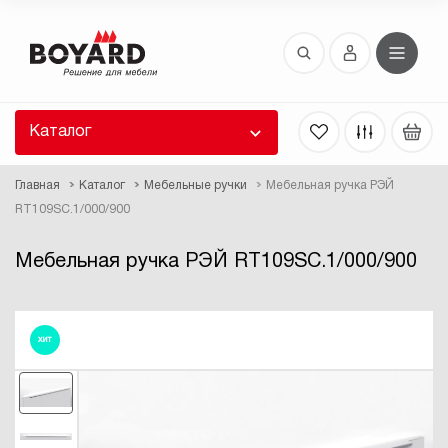
Восстановление пароля
 забыли пароль, введите E-Mail. Контрольная
 для смены пароля, а также ваши регистрационные
 будут высланы вам по E-Mail.
Каталог
ть ссылку для восстановления
Главная
Каталог
Мебельные ручки
Мебельная ручка РЭЙ
RT109SC.1/000/900
Мебельная ручка РЭЙ RT109SC.1/000/900
ХИТ
Выслать