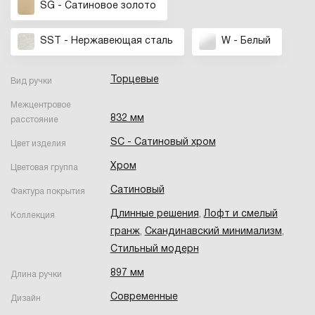
SG - Сатиновое золото
SST - Нержавеющая сталь
W - Белый
Торцевые
Вид ручки
Межцентровое
832 мм
расстояние
SC - Сатиновый хром
Цвет изделия
Хром
Цветовая группа
Сатиновый
Фактура покрытия
Длинные решения
,
Лофт и смелый
Коллекция
гранж
,
Скандинавский минимализм
,
Стильный модерн
897 мм
Длина ручки
Современные
Дизайн