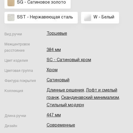
SG - Сатиновое золото
SST - Нержавеющая сталь
W - Белый
Торцевые
Вид ручки
Межцентровое
384 мм
расстояние
SC - Сатиновый хром
Цвет изделия
Хром
Цветовая группа
Сатиновый
Фактура покрытия
Длинные решения
,
Лофт и смелый
Коллекция
гранж
,
Скандинавский минимализм
,
Стильный модерн
447 мм
Длина ручки
Современные
Дизайн