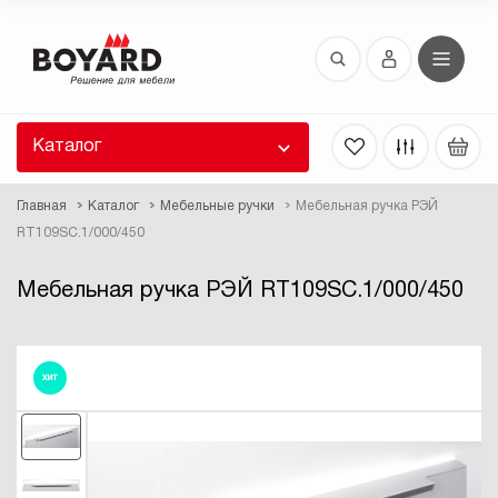
Восстановление пароля
 забыли пароль, введите E-Mail. Контрольная
 для смены пароля, а также ваши регистрационные
 будут высланы вам по E-Mail.
Каталог
ть ссылку для восстановления
Главная
Каталог
Мебельные ручки
Мебельная ручка РЭЙ
RT109SC.1/000/450
Мебельная ручка РЭЙ RT109SC.1/000/450
ХИТ
Выслать