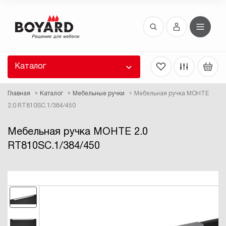
Восстановление пароля
 забыли пароль, введите E-Mail. Контрольная
 для смены пароля, а также ваши регистрационные
 будут высланы вам по E-Mail.
Каталог
ть ссылку для восстановления
Главная
Каталог
Мебельные ручки
Мебельная ручка МОНТЕ
2.0 RT810SC.1/384/450
Мебельная ручка МОНТЕ 2.0
RT810SC.1/384/450
Выслать