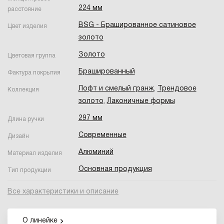
224 мм
расстояние
BSG - Брашированное cатиновое
Цвет изделия
золото
Золото
Цветовая группа
Брашированный
Фактура покрытия
Лофт и смелый гранж
,
Трендовое
Коллекция
золото
,
Лаконичные формы
297 мм
Длина ручки
Современные
Дизайн
Алюминий
Материал изделия
Основная продукция
Тип продукции
Все характеристики и описание
О линейке