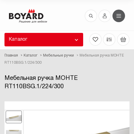
Восстановление пароля
 забыли пароль, введите E-Mail. Контрольная
 для смены пароля, а также ваши регистрационные
 будут высланы вам по E-Mail.
Каталог
ть ссылку для восстановления
Главная
Каталог
Мебельные ручки
Мебельная ручка МОНТЕ
RT110BSG.1/224/300
Мебельная ручка МОНТЕ
RT110BSG.1/224/300
Выслать