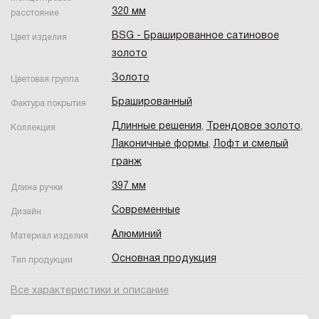
320 мм
расстояние
BSG - Брашированное cатиновое
Цвет изделия
золото
Золото
Цветовая группа
Брашированный
Фактура покрытия
Длинные решения
,
Трендовое золото
,
Коллекция
Лаконичные формы
,
Лофт и смелый
гранж
397 мм
Длина ручки
Современные
Дизайн
Алюминий
Материал изделия
Основная продукция
Тип продукции
Все характеристики и описание