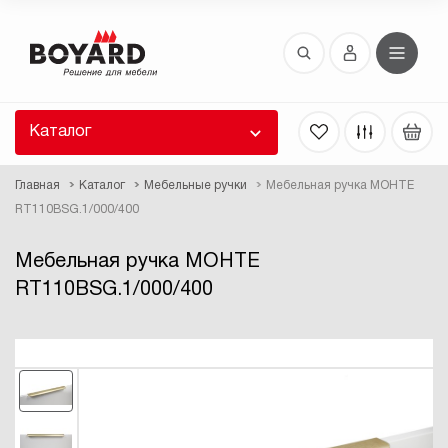
Восстановление пароля
 забыли пароль, введите E-Mail. Контрольная
 для смены пароля, а также ваши регистрационные
 будут высланы вам по E-Mail.
Каталог
ть ссылку для восстановления
Главная
Каталог
Мебельные ручки
Мебельная ручка МОНТЕ
RT110BSG.1/000/400
Мебельная ручка МОНТЕ
RT110BSG.1/000/400
Выслать