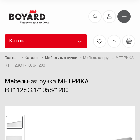
Восстановление пароля
 забыли пароль, введите E-Mail. Контрольная
 для смены пароля, а также ваши регистрационные
 будут высланы вам по E-Mail.
Каталог
ть ссылку для восстановления
Главная
Каталог
Мебельные ручки
Мебельная ручка МЕТРИКА
RT112SC.1/1056/1200
Мебельная ручка МЕТРИКА
RT112SC.1/1056/1200
Выслать