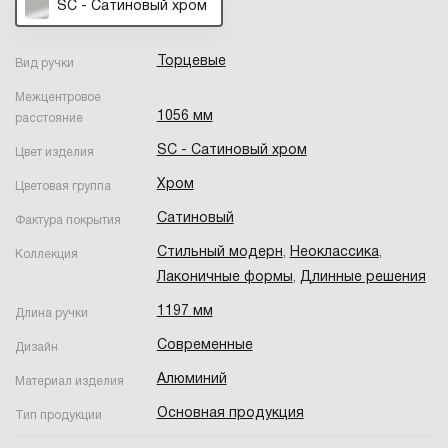
SC - Сатиновый хром
Торцевые
Вид ручки
Межцентровое
1056 мм
расстояние
SC - Сатиновый хром
Цвет изделия
Хром
Цветовая группа
Сатиновый
Фактура покрытия
Стильный модерн
,
Неоклассика
,
Коллекция
Лаконичные формы
,
Длинные решения
1197 мм
Длина ручки
Современные
Дизайн
Алюминий
Материал изделия
Основная продукция
Тип продукции