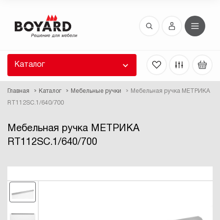
Восстановление пароля
 забыли пароль, введите E-Mail. Контрольная
 для смены пароля, а также ваши регистрационные
 будут высланы вам по E-Mail.
Каталог
ть ссылку для восстановления
Главная
Каталог
Мебельные ручки
Мебельная ручка МЕТРИКА
RT112SC.1/640/700
Мебельная ручка МЕТРИКА
RT112SC.1/640/700
Выслать