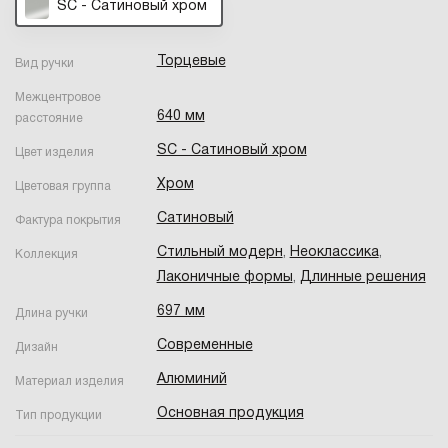
SC - Сатиновый хром
Торцевые
Вид ручки
Межцентровое
640 мм
расстояние
SC - Сатиновый хром
Цвет изделия
Хром
Цветовая группа
Сатиновый
Фактура покрытия
Стильный модерн
,
Неоклассика
,
Коллекция
Лаконичные формы
,
Длинные решения
697 мм
Длина ручки
Современные
Дизайн
Алюминий
Материал изделия
Основная продукция
Тип продукции