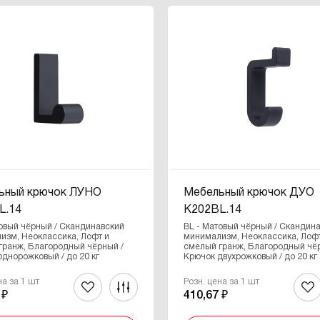
ьный крючок ЛУНО
Мебельный крючок ДУО
L.14
K202BL.14
товый чёрный / Скандинавский
BL - Матовый чёрный / Скандин
изм, Неоклассика, Лофт и
минимализм, Неоклассика, Лоф
гранж, Благородный чёрный /
смелый гранж, Благородный чё
днорожковый / до 20 кг
Крючок двухрожковый / до 20 кг
на за 1 шт
Розн. цена за 1 шт
 ₽
410,67 ₽