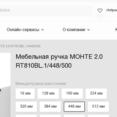
Избра
Если вы за
Онлайн-сервисы
О компании
для смены 
будут высла
ТЕ 2.0 RT810BL.1/448/500
Выслать 
Мебельная ручка МОНТЕ 2.0
E-mail
RT810BL.1/448/500
Межцентровое расстояние:
16 мм
128 мм
160 мм
224 мм
320 мм
384 мм
448 мм
512 мм