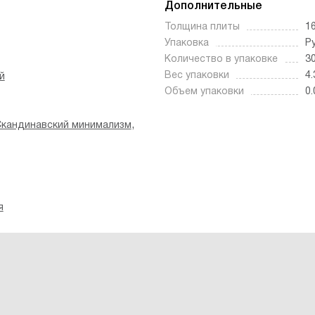
Дополнительные
Толщина плиты
1
Упаковка
Р
Количество в упаковке
3
Вес упаковки
4.
й
Объем упаковки
0.
,
кандинавский минимализм
я