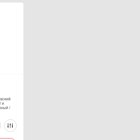
авский
т и
рный /