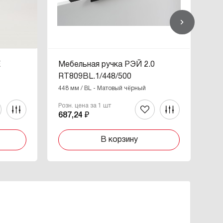
Е
Мебельная ручка РЭЙ 2.0
Ме
RT809BL.1/448/500
RT
448 мм / BL - Матовый чёрный
448
Розн. цена за 1 шт
Роз
687,24 ₽
71
В корзину