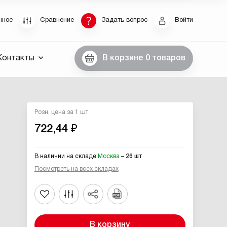
Восстановление пароля
нное
Сравнение
Задать вопрос
Войти
были пароль, введите E-Mail. Контрольная строка
Контакты
В корзине
0 товаров
пароля, а также ваши регистрационные данные,
ны вам по E-Mail.
ссылку для восстановления
Розн. цена за 1 шт
722,44 ₽
В наличии на складе
Москва
– 26 шт
Посмотреть на всех складах
Выслать
В корзину