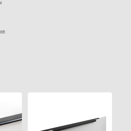
ы
ция