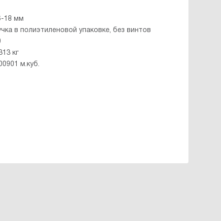
6-18 мм
учка в полиэтиленовой упаковке, без винтов
0
313 кг
00901 м.куб.