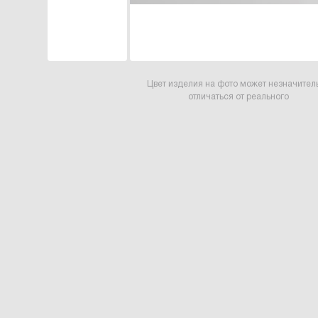
Цвет изделия на фото может незначител
отличаться от реального