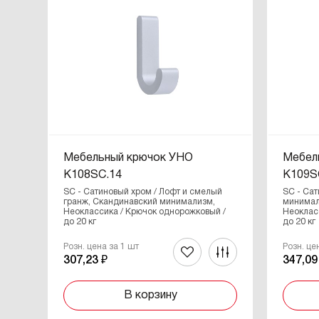
Мебельный крючок УНО
Мебел
K108SC.14
K109S
SC - Сатиновый хром / Лофт и смелый
SC - Са
гранж, Скандинавский минимализм,
минимал
Неоклассика / Крючок однорожковый /
Неоклас
до 20 кг
до 20 кг
Розн. цена за 1 шт
Розн. це
307,23 ₽
347,09
В корзину