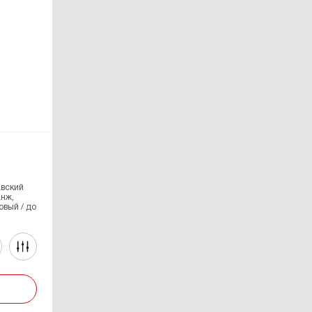
авский
анж,
овый / до