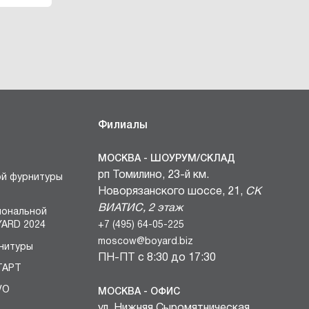
Филиалы
МОСКВА - ШОУРУМ/СКЛАД
рп Томилино, 23-й км.
ой фурнитуры
Новорязанского шоссе, 21,
СК
ВИАТИС, 2 этаж
иональной
+7 (495) 64-05-225
ARD 2024
moscow@boyard.biz
нитуры
ПН-ПТ с 8:30 до 17:30
ТАРТ
VO
МОСКВА - ОФИС
ул. Нижняя Сыромятническая,