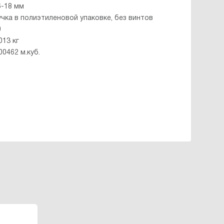
6-18 мм
учка в полиэтиленовой упаковке, без винтов
0
013 кг
00462 м.куб.