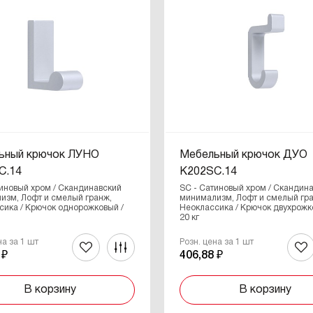
ьный крючок ЛУНО
Мебельный крючок ДУО
C.14
K202SC.14
тиновый хром / Скандинавский
SC - Сатиновый хром / Скандин
изм, Лофт и смелый гранж,
минимализм, Лофт и смелый гр
сика / Крючок однорожковый /
Неоклассика / Крючок двухрожк
20 кг
на за 1 шт
Розн. цена за 1 шт
 ₽
406,88 ₽
В корзину
В корзину