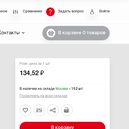
Восстановление пароля
нное
Сравнение
Задать вопрос
Войти
были пароль, введите E-Mail. Контрольная строка
Контакты
В корзине
0 товаров
пароля, а также ваши регистрационные данные,
ны вам по E-Mail.
ссылку для восстановления
Розн. цена за 1 шт
134,52 ₽
В наличии на складе
Москва
– 152 шт
Посмотреть на всех складах
Выслать
В корзину