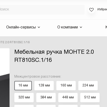
Избра
Если вы за
Онлайн-сервисы
О компании
для смены 
будут высла
ТЕ 2.0 RT810SC.1/16
Выслать 
Мебельная ручка МОНТЕ 2.0
E-mail
RT810SC.1/16
Межцентровое расстояние:
16 мм
128 мм
160 мм
224 мм
320 мм
384 мм
448 мм
512 мм