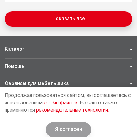
Показать всё
Каталог
Помощь
Сервисы для мебельщика
Продолжая пользоваться сайтом, вы соглашаетесь с
Филиалы
использованием
cookie файлов.
На сайте также
применяются
рекомендательные технологии.
МОСКВА - ШОУРУМ/СКЛАД
рп Томилино, 23-й км. Новорязанского шоссе, 21,
СК
ВИАТИС, 2 этаж
Я согласен
© BOYARD | Решение для мебели
+7 (495) 64-05-225
moscow@boyard.biz