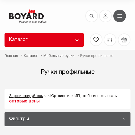
Восстановление пароля
 забыли пароль, введите E-Mail. Контрольная
 для смены пароля, а также ваши регистрационные
 будут высланы вам по E-Mail.
Каталог
ть ссылку для восстановления
Главная
Каталог
Мебельные ручки
Ручки профильные
Ручки профильные
Зарегистрируйтесь
как Юр. лицо или ИП, чтобы использовать
оптовые цены
Выслать
Фильтры