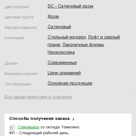
SC - Сатиновый хром
Цвет изделия
Хром
Цветовая группа
Сатиновый
Фактура покрытия
Стильный модерн
,
Лофт и смелый
Коллекция
гранж
,
Лаконичные формы
,
Неоклассика
Современные
Дизайн
Цинк-алюминий
Материал изделия
Основная продукция
Тип продукции
Все характеристики и описание
Способы получения заказа
Самовывоз
со склада Томилино
ФЛ - Следующий рабочий день