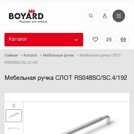
Восстановление пароля
 забыли пароль, введите E-Mail. Контрольная
 для смены пароля, а также ваши регистрационные
 будут высланы вам по E-Mail.
Каталог
ть ссылку для восстановления
Главная
Каталог
Мебельные ручки
Мебельная ручка СЛОТ
RS048SC/SC.4/192
Мебельная ручка СЛОТ RS048SC/SC.4/192
Выслать