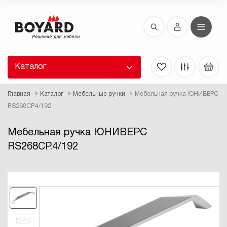
Восстановление пароля
 забыли пароль, введите E-Mail. Контрольная
 для смены пароля, а также ваши регистрационные
 будут высланы вам по E-Mail.
Каталог
ть ссылку для восстановления
Главная
Каталог
Мебельные ручки
Мебельная ручка ЮНИВЕРС
RS268CP.4/192
Мебельная ручка ЮНИВЕРС
RS268CP.4/192
Выслать