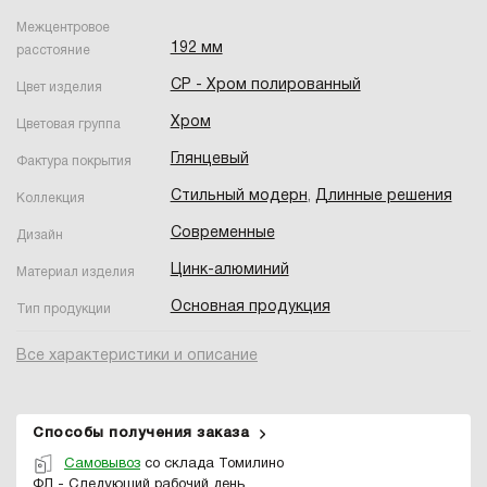
Межцентровое
192 мм
расстояние
CP - Хром полированный
Цвет изделия
Хром
Цветовая группа
Глянцевый
Фактура покрытия
Стильный модерн
,
Длинные решения
Коллекция
Современные
Дизайн
Цинк-алюминий
Материал изделия
Основная продукция
Тип продукции
Все характеристики и описание
Способы получения заказа
Самовывоз
со склада Томилино
ФЛ - Следующий рабочий день